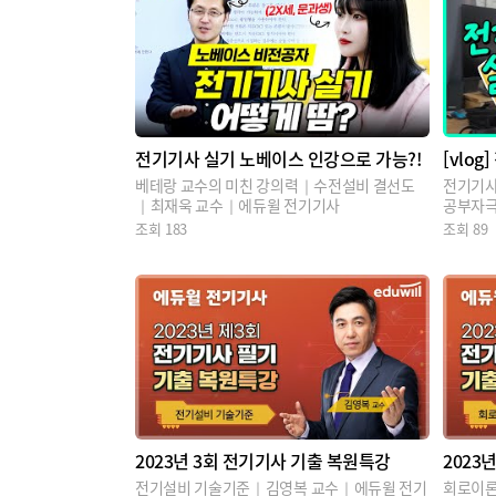
전기기사 실기 노베이스 인강으로 가능?!
[vlo
베테랑 교수의 미친 강의력｜수전설비 결선도
전기기사
｜최재욱 교수｜에듀윌 전기기사
공부자
조회
183
조회
89
2023년 3회 전기기사 기출 복원특강
2023
전기설비 기술기준｜김영복 교수｜에듀윌 전기
회로이론