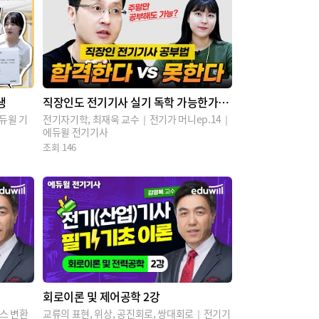
생
직장인도 전기기사 실기 독학 가능한가
요?
듀윌 기
전기자기학, 최재욱 교수｜전기가 머니ep.14｜
에듀윌 전기기사
조회
146
회로이론 및 제어공학 2강
라스 변환
교류의 표현, 위상, 공진회로, 쌍대회로｜전기기