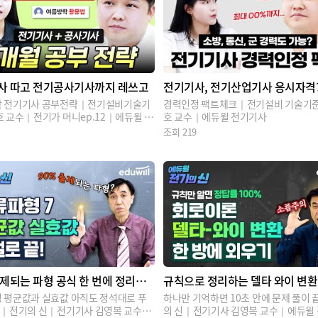
사 따고 전기공사기사까지 레쓰고
전기기사, 전기산업기사 응시자격
 전기기사 공부전략｜전기설비기술기
경력인정 팩트체크｜전기설비 기술기준
호 교수｜전기가 머니ep.12｜에듀윌 전
호 교수｜에듀윌 전기기사
조회
219
제되는 파형 공식 한 번에 정리하
규칙으로 정리하는 델타 와이 변환
 평균값과 실효값 아직도 정석대로 푸
하나만 기억하면 10초 안에 문제 풀이 
?｜전기의 신｜전기기사 김영복 교수｜
의 신｜전기기사 김영복 교수｜에듀윌