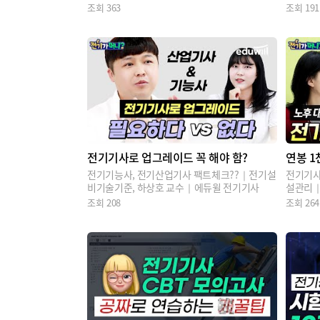
에듀윌 
조회
363
조회
191
전기기사로 업그레이드 꼭 해야 함?
연봉 1
전기기능사, 전기산업기사 팩트체크??｜전기설
전기기사
비기술기준, 하상호 교수｜에듀윌 전기기사
설관리｜
기기사
조회
208
조회
264