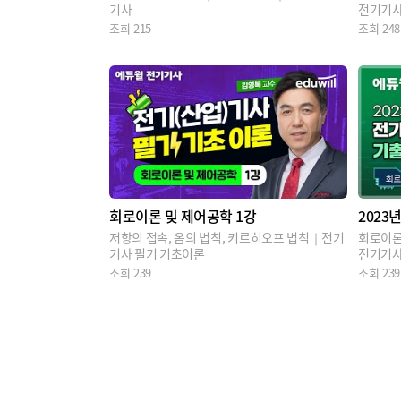
기사
전기기
조회
215
조회
248
회로이론 및 제어공학 1강
2023
저항의 접속, 옴의 법칙, 키르히오프 법칙｜전기
회로이론
기사 필기 기초이론
전기기
조회
239
조회
239