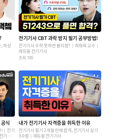
?
전기기사 CBT 과락 방지 필기 공부방법!
, 하상
전기기사 수학 못하면 불리함?｜최재욱 교수｜
에듀윌 전기기사
조회
785
 공식
내가 전기기사 자격증을 취득한 이유
끝!｜전기
전기기사 필기 2개월 만에 합격, 전기기사 실기
 전기기
3수썰｜에듀윌 전기기사