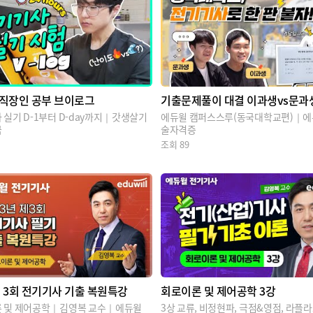
g] 직장인 공부 브이로그
기출문제풀이 대결 이과생vs문과
 실기 D-1부터 D-day까지｜갓생살기
에듀윌 캠퍼스스루(동국대학교편)｜에
극
술자격증
조회
89
년 3회 전기기사 기출 복원특강
회로이론 및 제어공학 3강
 및 제어공학｜김영복 교수｜에듀윌
3상 교류, 비정현파, 극점&영점, 라플