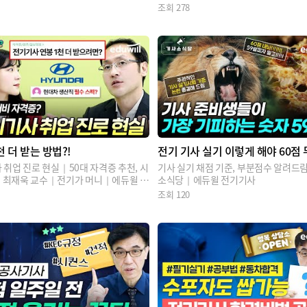
전기기사
사
조회
278
천 더 받는 방법?!
전기 기사 실기 이렇게 해야 60점
넘습니다?
 취업 진로 현실｜50대 자격증 추천, 시
기사 실기 채점 기준, 부분점수 알려드
최재욱 교수｜전기가 머니｜에듀윌 전
소식당｜에듀윌 전기기사
조회
120