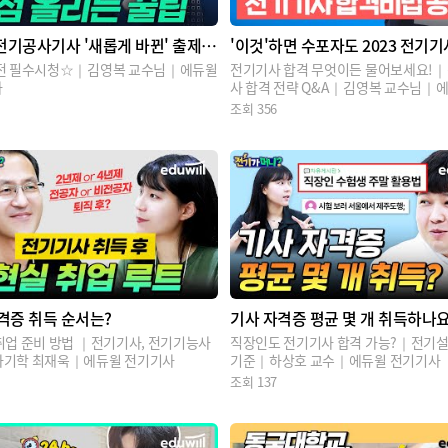
전기공사기사 '새롭게 바뀐' 출제
'이것'하면 수포자도 2023 전기기
 합격 공부법
전 필수시청☆｜김영복 교수님｜에듀윌
전기기사 합격 무엇이든 물어보세요!
사
사 합격 전략 Q&A｜김영복 교수님｜에
기기사
조회
356
격증 취득 순서는?
기사 자격증 평균 몇 개 취득하나요
취업 준비 방법 ｜전기기사, 전기기능사
직장인도 전기기사 합격 가능?｜전기설
기학 최재욱｜에듀윌 전기기사
기준｜하상호 교수｜에듀윌 전기기사
조회
137