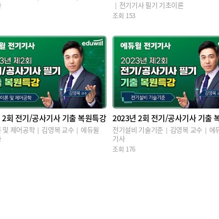
사
｜전기기사 필기 기초이론
조회
153
년 2회 전기/공사기사 기출 복원특강
2023년 2회 전기/공사기사 기출
 및 제어공학｜김영복 교수｜에듀윌
전기설비 기술기준｜김영복 교수｜에듀
사
기사
조회
176