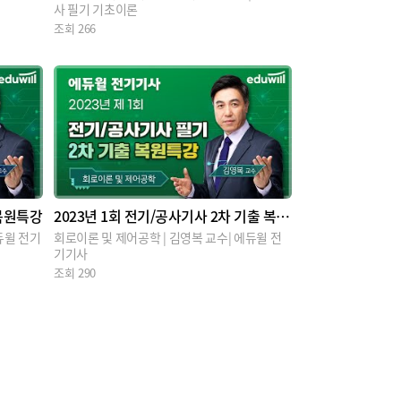
사 필기 기초이론
조회
266
 복원특강
2023년 1회 전기/공사기사 2차 기출 복원
특강
윌 전기
회로이론 및 제어공학 | 김영복 교수| 에듀윌 전
기기사
조회
290