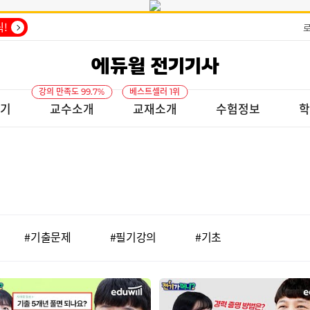
!
에듀윌 전기기사
강의 만족도 99.7%
베스트셀러 1위
기
교수소개
교재소개
수험정보
학
#기출문제
#필기강의
#기초