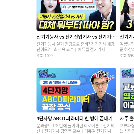
전기기능사 vs 전기산업기사 vs 전기기사
전기기
뭐부터 따야 함?
전기기능사 실기 인강으로 준비? 전기기사 체감
여름방학
난이도?｜최재욱 교수｜에듀윌 전기기사
준 하상
기기사
조회
1009
조회
693
4단자망 ABCD 파라미터 한 방에 끝내기
자주 출
기
문과생도 1초 만에 풀어버린 회로이론｜전기의
교류파형
신｜전기기사 김영복 교수｜에듀윌 전기기사
는 사람