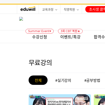
초시생 클릭
교육과정
직영학원
Summer Event♥
3회 CBT 복원★
수강신청
이벤트/특강
합격수
무료강의
전체
#실기강의
#공부방법