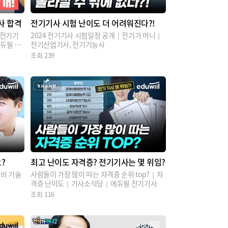
사 합격
전기기사 시험 난이도 더 어려워진다?!
｜전기기
2024 전기기사 시험일정 공개｜전기가 머니｜
듀윌 전
전기산업기사, 전기기능사
조회
239
?
최고 난이도 자격증? 전기기사는 몇 위임?
비 기술
사람들이 가장 많이 따는 자격증 순위 top?｜자
격증 난이도｜기사소식당｜에듀윌 전기기사
조회
116