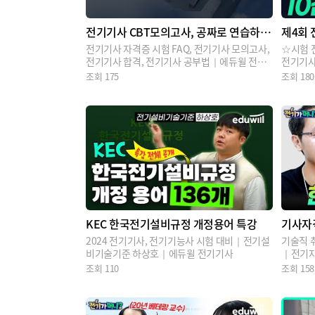
전기기사 CBT모의고사, 공짜로 연습하는
제4회 
꿀팁?!
경향과
전기기사 자격증 시험 FAQ, 전기기사 모의고사,
☆시험 
전기기사 합격, 전기기사 공부법｜에듀윌 전기
전기기
기사
조회
175
조회
180
KEC 한국전기설비규정 개정용어 특강
기사자
2024 전기기사, 전기기능사 시험 대비｜전기설
기술직 
비기술기준 하상호｜에듀윌 전기기사
｜전기자
조회
110
조회
158