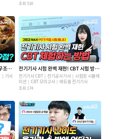
조회
510
 무조건
전기기사 시험 완벽 재현! CBT 시험 방식
체험 하는 방법
림｜기사
전기기사 CBT｜전기공사기사｜시험장 시뮬레
이션｜CBT 모의고사｜에듀윌 전기기사
조회
174