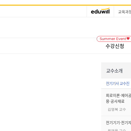
교육과
Summer Event♥
수강신청
교수소개
전기기사 교수진
회로이론·제어
용·공사재료
김영복 교수
전기기기·전기
최재욱 교수