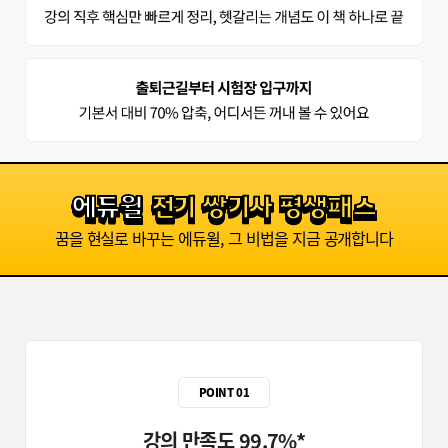
에듀윌
전기 쌍기사 평생패스
꿈을 현실로 바꾸는 에듀윌, 그 비법을 지금 공개합니다
POINT 01
강의 만족도 99.7%*
김