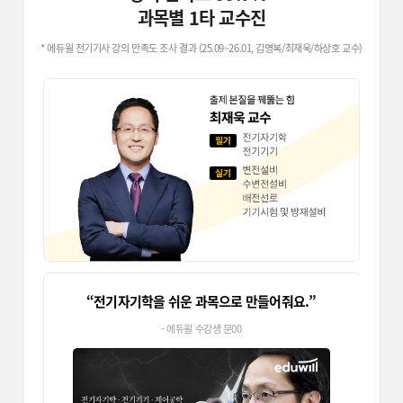
최00
최
과목별 1타 교수진
훌
* 에듀윌 전기기사 강의 만족도 조사 결과 (25.09~26.01, 김영복/최재욱/하상호 교수)
김
박00
학
고
황00
타
교
시험에 어떻게 출제되는지 콕 짚어주시는
친
하상호 교수님! 판서도 깔끔해 이해가 더 잘
조00
됩니다.
전00
정
짚
기출만 보려던 전기설비기술기준, 강의를
합
듣길 잘했습니다. 핵심만 짚어주셔서 큰
장00
도움이 됐습니다.
안00
쉽
부
하상호 교수님은 키워드 중심으로
되
설명해주셔서 암기가 쉽고 오래 기억에
송00
김00
남습니다.
“KEC는 교수님이 하라는 대로만 하면 됩니다.”
“
나
안
질문드릴 때마다 항상 친절하게 알려주셔서
- 에듀윌 수강생 홍00
교
감사했습니다. 덕분에 쌍기사를 한 번에
박00
최00
합격할 수 있었습니다.
김
최
암기가 쉽지 않은 나이임에도, 교수님