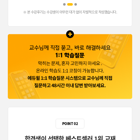
황00
김
명쾌하면서도 쉬운 강의! 중요한 부분을 꼭
신00
학
짚어주셔서 매우 만족스러웠습니다.
※ 본 수강후기는 수강생이 아무런 대가 없이 자발적으로 작성했습니다.
고
시험에 어떻게 출제되는지 콕 짚어주시는
전00
타
하상호 교수님! 판서도 깔끔해 이해가 더 잘
조00
교
됩니다.
친
기출만 보려던 전기설비기술기준, 강의를
안00
정
듣길 잘했습니다. 핵심만 짚어주셔서 큰
장00
짚
도움이 됐습니다.
합
하상호 교수님은 키워드 중심으로
쉽
설명해주셔서 암기가 쉽고 오래 기억에
송00
부
남습니다.
되
질문드릴 때마다 항상 친절하게 알려주셔서
감사했습니다. 덕분에 쌍기사를 한 번에
박00
합격할 수 있었습니다.
암기가 쉽지 않은 나이임에도, 교수님
강의를 통해 훨씬 수월하게 학습할 수
진00
있었습니다.
POINT 02
합격생이 선택한 베스트셀러 1위 교재