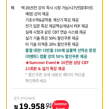
혜
택
26년(전 강의 즉시 시청 가능)+27년(업데이트
예정) 강의 제공
기초수학&공학용 계산기 특강 제공
전기 입문 특강 제공
핵심개념서 PDF 제공
실제 시험과 같은 CBT 연습 시스템 제공
실기 기출 특강 50% 할인쿠폰 제공
타 기술 자격증 20% 할인쿠폰 제공
품절 대란! 다빈출 350제 실물책 선착순 증정
(이벤트) 컴활 강의 50% 할인쿠폰 제공
★Summer Event★ 16만원 상당 CBT
21회분 & 실기 특강 제공
*
할인쿠폰 상세 내용은 페이지 하단을
확인해주세요
정가
479,000
원
19,958
원
Summer
월
Event