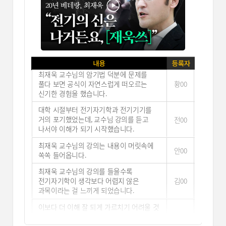
훌
강의를 통해 훨씬 수월하게 학습할 수
진00
박00
있었습니다.
김
학
명쾌하면서도 쉬운 강의! 중요한 부분을 꼭
신00
황00
고
짚어주셔서 매우 만족스러웠습니다.
타
시험에 어떻게 출제되는지 콕 짚어주시는
교
하상호 교수님! 판서도 깔끔해 이해가 더 잘
조00
전00
친
됩니다.
정
기출만 보려던 전기설비기술기준, 강의를
짚
듣길 잘했습니다. 핵심만 짚어주셔서 큰
장00
안00
합
도움이 됐습니다.
쉽
하상호 교수님은 키워드 중심으로
김00
부
설명해주셔서 암기가 쉽고 오래 기억에
송00
되
남습니다.
나
질문드릴 때마다 항상 친절하게 알려주셔서
최00
안
감사했습니다. 덕분에 쌍기사를 한 번에
박00
교
합격할 수 있었습니다.
김
암기가 쉽지 않은 나이임에도, 교수님
박00
최
강의를 통해 훨씬 수월하게 학습할 수
진00
훌
있었습니다.