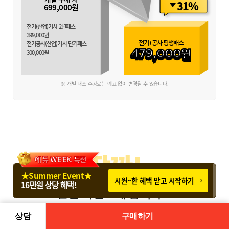
31%
699,000
원
전기(산업)기사 2년패스
399,000
원
전기+공사 평생패스
전기공사(산업)기사 단기패스
479,000원
300,000
원
※ 개별 패스 수강료는 예고 없이 변경될 수 있습니다.
잠깐!
에듀 WEEK 특전
★Summer Event★
시원~한 혜택 받고 시작하기
16만원 상당 혜택!
할인 이벤트에 참여하고
더 합리적으로 수강하세요!
상담
구매하기