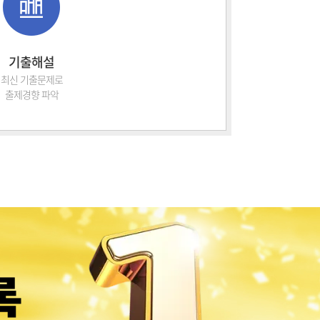
기출해설
최신 기출문제로
출제경향 파악