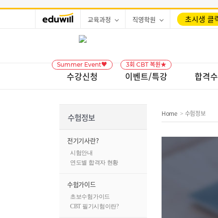
초시생 클릭
교육과정
직영학원
Summer Event♥
3회 CBT 복원★
수강신청
이벤트/특강
합격수
Home
수험정보
>
수험정보
전기기사란?
시험안내
연도별 합격자 현황
수험가이드
초보수험가이드
CBT 필기시험이란?