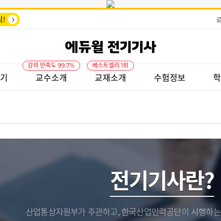
!
에듀윌 전기기사
강의 만족도 99.7%
베스트셀러 1위
기
교수소개
교재소개
수험정보
학
전기기사란?
산업통상자원부가 주관하고, 한국산업인력공단이 시행하