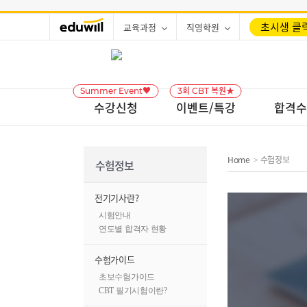
초시생 클릭
교육과정
직영학원
Summer Event♥
3회 CBT 복원★
수강신청
이벤트/특강
합격수
Home
수험정보
>
수험정보
전기기사란?
시험안내
연도별 합격자 현황
수험가이드
초보수험가이드
CBT 필기시험이란?