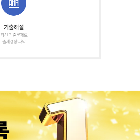
기출해설
최신 기출문제로
출제경향 파악