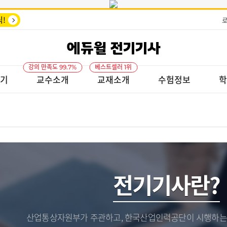
!
에듀윌 전기기사
강의 만족도 99.7%
베스트셀러 1위
기
교수소개
교재소개
수험정보
학
전기기사란?
산업통상자원부가 주관하고, 한국산업인력공단이 시행하